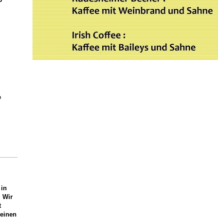
e
 in
 Wir
t
leinen