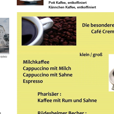
Pott Kaffee, entkoffiniert
Kännchen Kaffee, entkoffiniert
tplatz
6