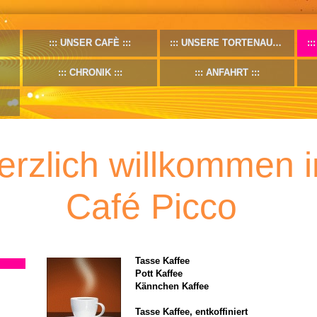
UNSER CAFÈ
UNSERE TORTENAUSWAHL
CHRONIK
ANFAHRT
erzlich willkommen 
Café Picco
Tasse Kaffee
Pott Kaffee
Kännchen Kaffee
Tasse Kaffee, entkoffiniert